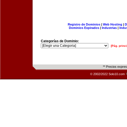
Registro de Dominios
|
Web Hosting
|
D
Dominios Expirados
|
Industrias
|
Indu
Categorías de Dominio:
[Pág. princi
** Precios expre
© 2002/2022 Solo10.com