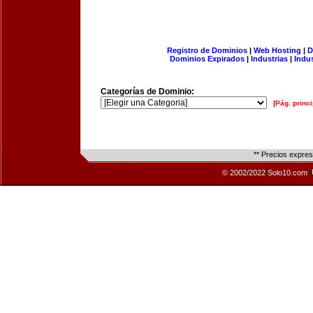
Registro de Dominios
|
Web Hosting
|
D
Dominios Expirados
|
Industrias
|
Indu
Categorías de Dominio:
[Pág. princi
** Precios expre
© 2002/2022 Solo10.com