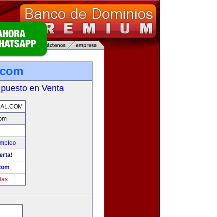
.com
 puesto en Venta
NAL.COM
com
Empleo
erta!
.com
tas