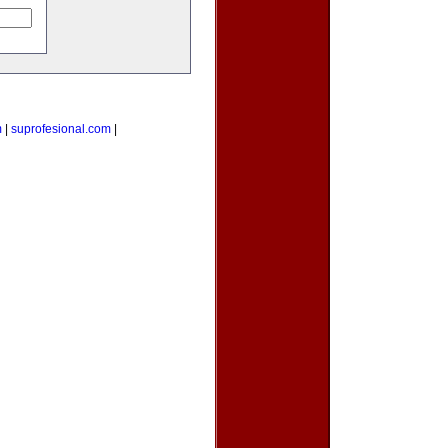
m
|
suprofesional.com
|