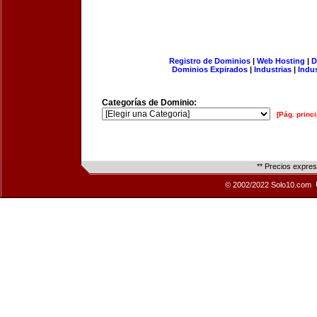
Registro de Dominios
|
Web Hosting
|
D
Dominios Expirados
|
Industrias
|
Indu
Categorías de Dominio:
[Pág. princi
** Precios expre
© 2002/2022 Solo10.com