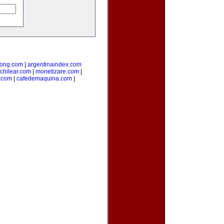
ong.com
|
argentinaindex.com
chilear.com
|
monetizare.com
|
o.com
|
cafedemaquina.com
|