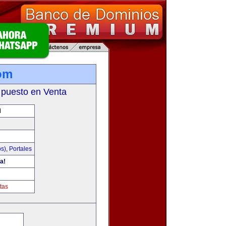
om
 puesto en Venta
M
os)
,
Portales
a!
tas