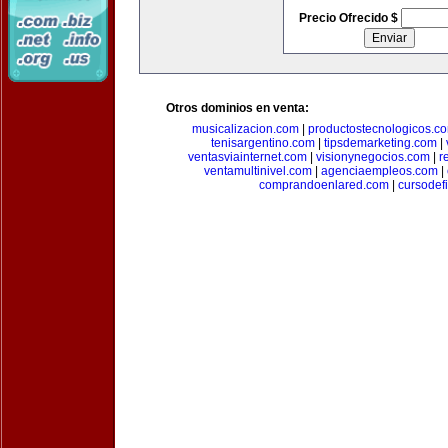
Precio Ofrecido $
Otros dominios en venta:
musicalizacion.com
|
productostecnologicos.c
tenisargentino.com
|
tipsdemarketing.com
|
ventasviainternet.com
|
visionynegocios.com
|
r
ventamultinivel.com
|
agenciaempleos.com
|
comprandoenlared.com
|
cursodef