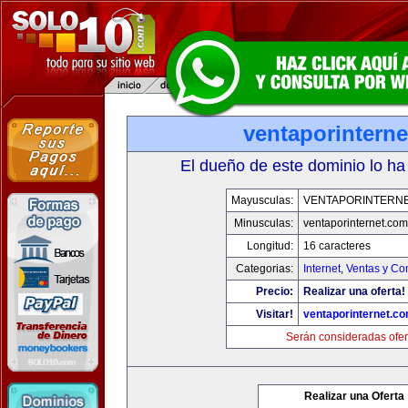
ventaporintern
El dueño de este dominio lo ha
Mayusculas:
VENTAPORINTERN
Minusculas:
ventaporinternet.com
Longitud:
16 caracteres
Categorias:
Internet
,
Ventas y Co
Precio:
Realizar una oferta!
Visitar!
ventaporinternet.c
Serán consideradas ofer
Realizar una Oferta