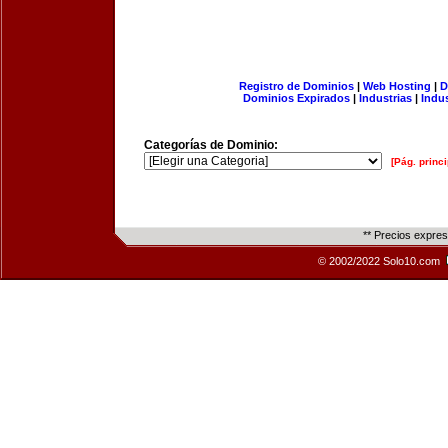
Registro de Dominios
|
Web Hosting
|
D
Dominios Expirados
|
Industrias
|
Indu
Categorías de Dominio:
[Pág. princi
** Precios expre
© 2002/2022 Solo10.com