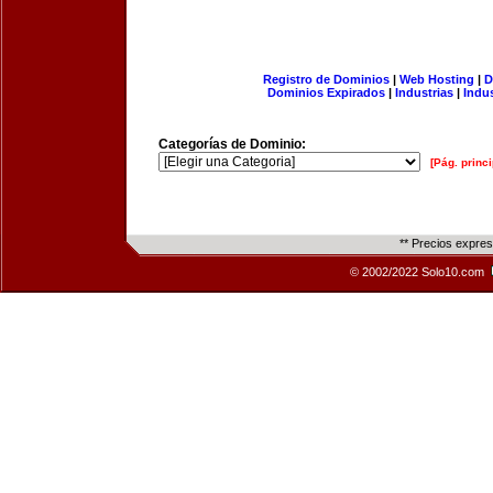
Registro de Dominios
|
Web Hosting
|
D
Dominios Expirados
|
Industrias
|
Indu
Categorías de Dominio:
[Pág. princi
** Precios expre
© 2002/2022 Solo10.com