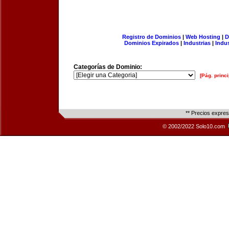
Registro de Dominios
|
Web Hosting
|
D
Dominios Expirados
|
Industrias
|
Indu
Categorías de Dominio:
[Pág. princi
** Precios expre
© 2002/2022 Solo10.com