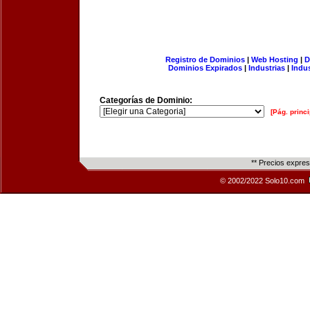
Registro de Dominios
|
Web Hosting
|
D
Dominios Expirados
|
Industrias
|
Indu
Categorías de Dominio:
[Pág. princi
** Precios expre
© 2002/2022 Solo10.com