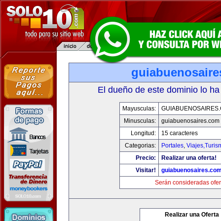
guiabuenosaire
El dueño de este dominio lo ha
Mayusculas:
GUIABUENOSAIRES
Minusculas:
guiabuenosaires.com
Longitud:
15 caracteres
Categorias:
Portales
,
Viajes,Turi
Precio:
Realizar una oferta!
Visitar!
guiabuenosaires.co
Serán consideradas ofer
Realizar una Oferta