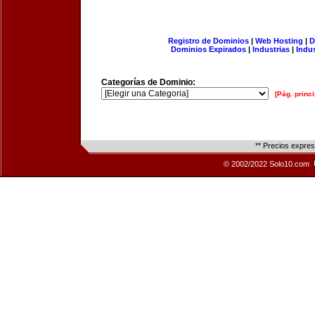
Registro de Dominios
|
Web Hosting
|
D
Dominios Expirados
|
Industrias
|
Indu
Categorías de Dominio:
[Pág. princi
** Precios expre
© 2002/2022 Solo10.com