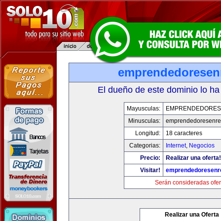
emprendedoresen
El dueño de este dominio lo ha
Mayusculas:
EMPRENDEDORES
Minusculas:
emprendedoresenre
Longitud:
18 caracteres
Categorias:
Internet
,
Negocios
Precio:
Realizar una oferta!
Visitar!
emprendedoresenr
Serán consideradas ofer
Realizar una Oferta