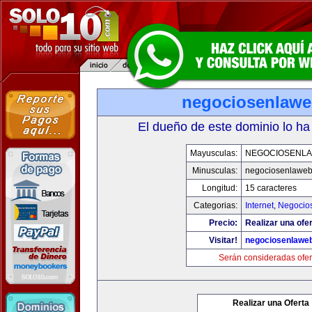
negociosenlaw
El dueño de este dominio lo ha
Mayusculas:
NEGOCIOSENL
Minusculas:
negociosenlawe
Longitud:
15 caracteres
Categorias:
Internet
,
Negocio
Precio:
Realizar una ofer
Visitar!
negociosenlawe
Serán consideradas ofer
Realizar una Oferta