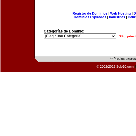
Registro de Dominios
|
Web Hosting
|
D
Dominios Expirados
|
Industrias
|
Indu
Categorías de Dominio:
[Pág. princi
** Precios expre
© 2002/2022 Solo10.com