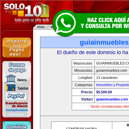
guiainmueble
El dueño de este dominio lo ha
Mayusculas:
GUIAINMUEBLES.
Minusculas:
guiainmuebles.com
Longitud:
13 caracteres
Categorias:
Inmuebles y Propie
Precio:
$5,500.00
Visitar!
guiainmuebles.com
Serán consideradas ofer
R