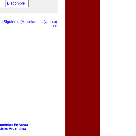
!
Disponible
a Siguiente (Miscelaneas (varios))
>>
ominios En Venta
strias Argentinas