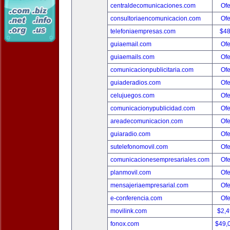
centraldecomunicaciones.com
Ofe
consultoriaencomunicacion.com
Ofe
telefoniaempresas.com
$4
guiaemail.com
Ofe
guiaemails.com
Ofe
comunicacionpublicitaria.com
Ofe
guiaderadios.com
Ofe
celujuegos.com
Ofe
comunicacionypublicidad.com
Ofe
areadecomunicacion.com
Ofe
guiaradio.com
Ofe
sutelefonomovil.com
Ofe
comunicacionesempresariales.com
Ofe
planmovil.com
Ofe
mensajeriaempresarial.com
Ofe
e-conferencia.com
Ofe
movilink.com
$2,
fonox.com
$49,