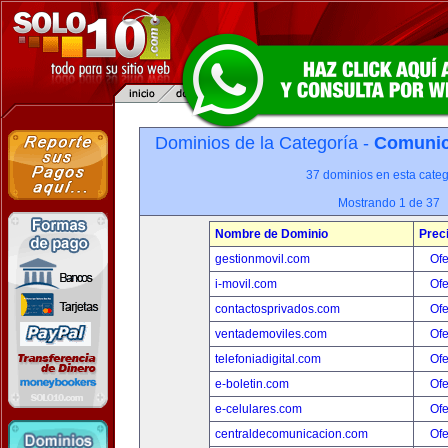
Dominios de la Categoría -
Comunica
37 dominios en esta categ
Mostrando 1 de 37
Nombre de Dominio
Prec
gestionmovil.com
Ofe
i-movil.com
Ofe
contactosprivados.com
Ofe
ventademoviles.com
Ofe
telefoniadigital.com
Ofe
e-boletin.com
Ofe
e-celulares.com
Ofe
centraldecomunicacion.com
Ofe