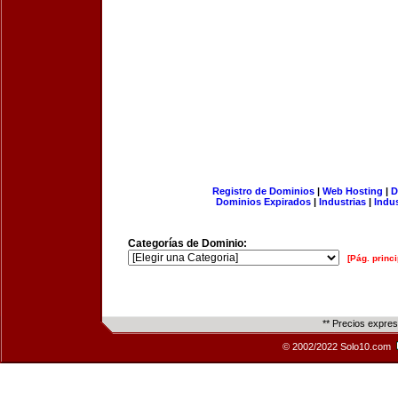
Registro de Dominios
|
Web Hosting
|
D
Dominios Expirados
|
Industrias
|
Indu
Categorías de Dominio:
[Pág. princi
** Precios expre
© 2002/2022 Solo10.com