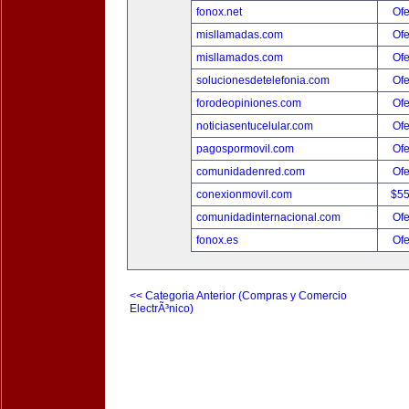
fonox.net
Ofe
misllamadas.com
Ofe
misllamados.com
Ofe
solucionesdetelefonia.com
Ofe
forodeopiniones.com
Ofe
noticiasentucelular.com
Ofe
pagospormovil.com
Ofe
comunidadenred.com
Ofe
conexionmovil.com
$5
comunidadinternacional.com
Ofe
fonox.es
Ofe
<< Categoria Anterior (Compras y Comercio
ElectrÃ³nico)