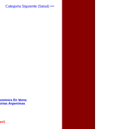
Categoria Siguiente (Salud) >>
ominios En Venta
strias Argentinas
pal]