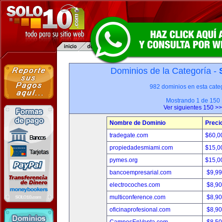
Dominios de la Categoría -
982 dominios en esta categ
Mostrando 1 de 150
Ver siguientes 150 >>
Nombre de Dominio
Preci
tradegate.com
$60,0
propiedadesmiami.com
$15,0
pymes.org
$15,0
bancoempresarial.com
$9,9
electrocoches.com
$8,9
multiconference.com
$8,9
oficinaprofesional.com
$8,9